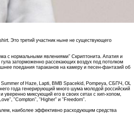
shirt. Это третий участник ныне не существующего
 "Дома с нормальными явлениями" Скриптонита. Апатия и
 гула заторможенно рассекающих воздух под потолком
трашнее поедания тараканов на камеру и песен-фантазий об
, Summer of Haze, Lapti, BMB Spacekid, Pompeya, СБПЧ, OL
еднего года генерирующий много шума молодой российский
и уверенно миксующий его в своих сетах с хип-хопом,
Love", "Compton", "Higher" и "Freedom".
ивалем, наиболее эффективно расходующим средства