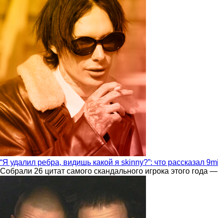
“Я удалил ребра, видишь какой я skinny?”: что рассказал 9m
Собрали 26 цитат самого скандального игрока этого года —