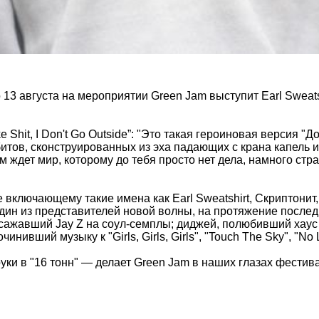
то 13 августа на мероприятии Green Jam выступит Earl Sweat
ke Shit, I Don't Go Outside”: "Это такая героиновая версия
ов, сконструированных из эха падающих с крана капель и
ном ждет мир, которому до тебя просто нет дела, намного с
 включающему такие имена как Earl Sweatshirt, Скриптонит
 один из представителей новой волны, на протяжение посл
 сажавший Jay Z на соул-семплы; диджей, полюбивший хаус 
нивший музыку к "Girls, Girls, Girls", "Touch The Sky", "No 
руки в "16 тонн" — делает Green Jam в наших глазах фест