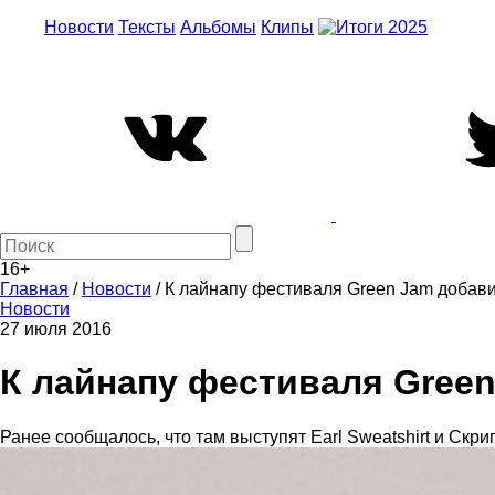
Новости
Тексты
Альбомы
Клипы
16+
Главная
/
Новости
/
К лайнапу фестиваля Green Jam добавил
Новости
27 июля 2016
К лайнапу фестиваля Green
Ранее сообщалось, что там выступят Earl Sweatshirt и Скри