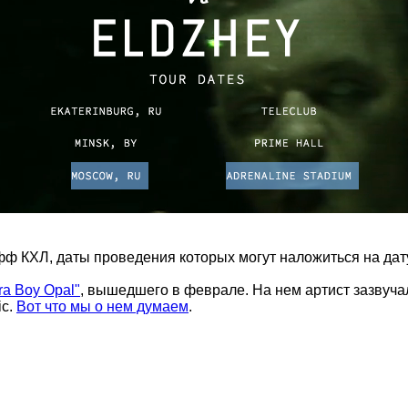
фф КХЛ, даты проведения которых могут наложиться на дат
ra Boy Opal"
, вышедшего в феврале. На нем артист зазвуча
ic.
Вот что мы о нем думаем
.