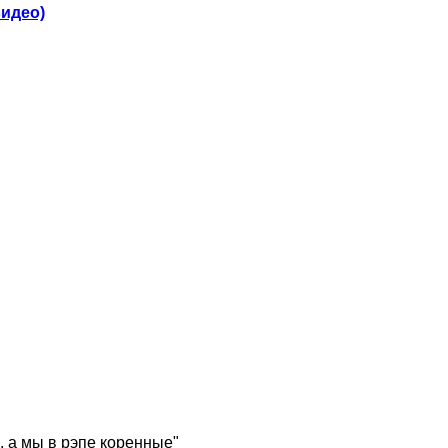
видео)
, а мы в рэпе коренные"