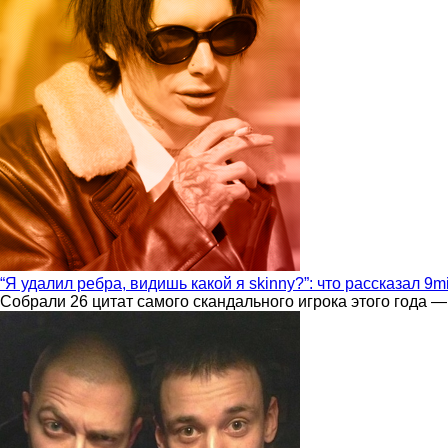
“Я удалил ребра, видишь какой я skinny?”: что рассказал 9m
Собрали 26 цитат самого скандального игрока этого года —