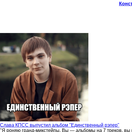
Конст
Слава КПСС выпустил альбом "Единственный рэпер"
"Я роняю гранд-микстейпы. Вы — альбомы на 7 треков, вы 