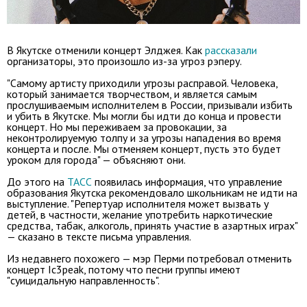
В Якутске отменили концерт Элджея. Как
рассказали
организаторы, это произошло из-за угроз рэперу.
"Самому артисту приходили угрозы расправой. Человека,
который занимается творчеством, и является самым
прослушиваемым исполнителем в России, призывали избить
и убить в Якутске. Мы могли бы идти до конца и провести
концерт. Но мы переживаем за провокации, за
неконтролируемую толпу и за угрозы нападения во время
концерта и после. Мы отменяем концерт, пусть это будет
уроком для города" — объясняют они.
До этого на
ТАСС
появилась информация, что управление
образования Якутска рекомендовало школьникам не идти на
выступление. "Репертуар исполнителя может вызвать у
детей, в частности, желание употребить наркотические
средства, табак, алкоголь, принять участие в азартных играх"
— сказано в тексте письма управления.
Из недавнего похожего — мэр Перми потребовал отменить
концерт Ic3peak, потому что песни группы имеют
"суицидальную направленность".