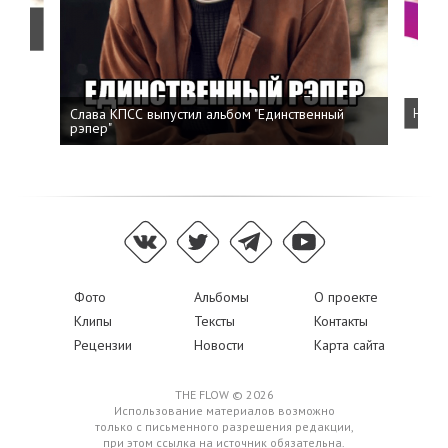
о
Слава КПСС выпустил альбом "Единственный
Напис
рэпер"
Фото
Альбомы
О проекте
Клипы
Тексты
Контакты
Рецензии
Новости
Карта сайта
THE FLOW © 2026
Использование материалов возможно
только с письменного разрешения редакции,
при этом ссылка на источник обязательна.