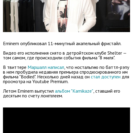
Eminem опубликовал 11-минутный акапельный фристайл.
Видео его исполнения снято в детройтском клубе Shelter —
том самом, где происходили события фильма "8 миля".
В твиттере
Маршалл написал
, что ностальгию по баттл-рэпу
в нем пробудила недавняя премьера спродюсированного им
фильма "Bodied". Несколько дней назад он
стал доступен
для
просмотра на Youtube Premium.
Летом Eminem выпустил
альбом "Kamikaze"
, ставший его
десятым по счету лонгплеем.