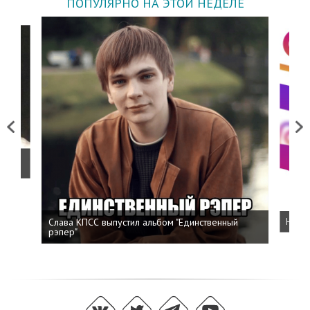
ПОПУЛЯРНО НА ЭТОЙ НЕДЕЛЕ
Previous
Next
о
Слава КПСС выпустил альбом "Единственный
Напис
рэпер"