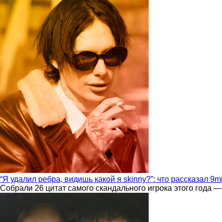
“Я удалил ребра, видишь какой я skinny?”: что рассказал 9m
Собрали 26 цитат самого скандального игрока этого года —