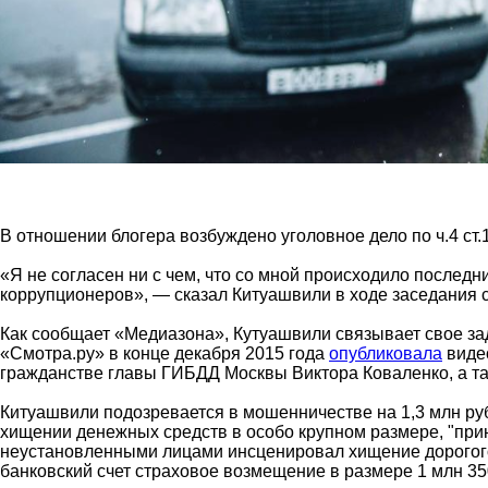
В отношении блогера возбуждено уголовное дело по ч.4 ст
«Я не согласен ни с чем, что со мной происходило последн
коррупционеров», — сказал Китуашвили в ходе заседания с
Как сообщает «Медиазона», Кутуашвили связывает свое за
«Смотра.ру» в конце декабря 2015 года
опубликовала
видео
гражданстве главы ГИБДД Москвы Виктора Коваленко, а т
Китуашвили подозревается в мошенничестве на 1,3 млн ру
хищении денежных средств в особо крупном размере, "при
неустановленными лицами инсценировал хищение дорогого
банковский счет страховое возмещение в размере 1 млн 350