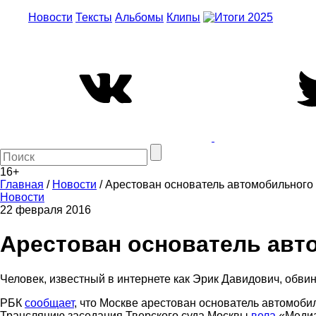
Новости
Тексты
Альбомы
Клипы
16+
Главная
/
Новости
/
Арестован основатель автомобильного
Новости
22 февраля 2016
Арестован основатель авт
Человек, известный в интернете как Эрик Давидович, обви
РБК
сообщает
, что Москве арестован основатель автомоби
Трансляцию заседания Тверского суда Москвы
вела
«Медиа