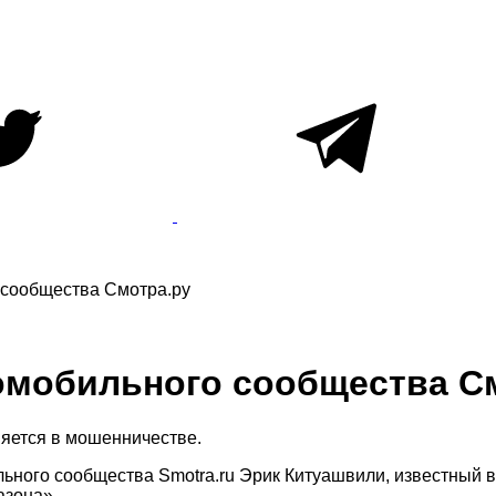
 сообщества Смотра.ру
омобильного сообщества С
няется в мошенничестве.
льного сообщества Smotra.ru Эрик Китуашвили, известный 
зона».