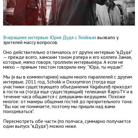
Вчерашнее интервью Юрия Дудя с Гнойным
вызвало у
зрителей массу вопросов.
Оно действительно отличалось от других интервью "вДудя"
— прежде всего, хамским тоном рэпера и его коллеги Замая,
которые, мягко говоря, троллили интервьюера. А если не
мягко — прямым текстом говорили ему: "Юра, ты мудак!".
Мы (и вы в комментариях) нашли много параллелей с другим
интервью. 2011 год, Schokk и Oxxxymiron (тогда еще
участники существующего объединения Vagabund) приходят
в гости на (тогда еще существующий) телеканал RapruTV и в
течение часа общаются с девушками-ведущими. Похоже
многое: от манеры общения гостей до презрительного тона:
"Вы нас не понимаете, поэтому мы пришли над вами
поиздеваться".
Пересмотреть обе части (по полчаса, суммарно получается
один выпуск "вДудя") можно ниже.