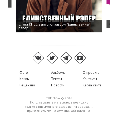
о
Слава КПСС выпустил альбом "Единственный
Напис
рэпер"
Фото
Альбомы
О проекте
Клипы
Тексты
Контакты
Рецензии
Новости
Карта сайта
THE FLOW © 2026
Использование материалов возможно
только с письменного разрешения редакции,
при этом ссылка на источник обязательна.