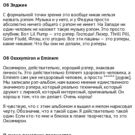
Об Элджее
С формальной точки зрения это вообще никак нельзя
назвать рэпом. Музыка и у него, и у Федука просто
абсолютно ничего общего с рэпом не имеет. На Западе ни
один человек не назовет такую музыку рэпом. Это просто
клубняк. Вот Lil Pump — это рэпер. Господи! Лизер, Thrill Pill,
Gone Fludd, Флэш, кто угодно. Все эти пацаны — это рэперы,
какие-никакие. Что бы они ни делали, это рэперы.
Об Oxxxymiron и Eminem
Оксимирон, действительно, хороший рэпер, знаковая
личность. Это действительно Eminem здорового человека, а
Eminem сам уже нездоровый человек, а просто ****** [дурак].
Мы записали рэп-альбом, нам важно мнение единственного
значимого рэпера, который реально техничный, который
дружит с лирикой, который интересный, оригинальный. Он
хорош в том, что он делает. Очень хорош!
Я чувствую, что с этим альбомом я вышел и мелом нарисовал
черту. Обозначив, что я такой один. Я действительно такой
один. Если кто-то мне и близок в плане творчества, то это
Оксимирон.