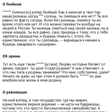
О Гнойном
****** [членосос] рэпер Гнойный. Как я написал в твиттер:
какая разница, когда *** сосешь, ты смеешься или нет? Ты все
равно по факту сосешь. Всем без разницы, смеялся ты во
время этого или нет. И это можно перевести вообще на
людей в России. Ты можешь смеяться над своей жизнью, но в
конце концов, ты все равно, сука, придешь к тому, что у тебя
зарплата двадцатка, и будешь плакать с этого. Но
единственное, что ты сделаешь, — вернешься к мемам и
будешь заваривать «доширак».
Об армии
Тут есть еще такая ***** [штука]. Людям, которые бегают от
армии, говорят: ты долг отдал родине? А они отвечают: а
что, мы типа у родины занимали? Что мне, собственно, дали?
Ничего не дали, но при этом я должен быть ****** по уши
влюблен всю жизнь в мою родину.
О революции
На мой взгляд, в том государстве, где мы живем,
единственное верное решение — не идти на баррикады,
потому что это просто бессмысленное самоубийство. А