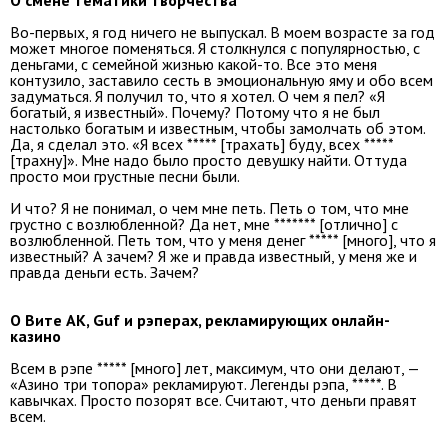
О смене тематики творчества
Во-первых, я год ничего не выпускал. В моем возрасте за год
может многое поменяться. Я столкнулся с популярностью, с
деньгами, с семейной жизнью какой-то. Все это меня
контузило, заставило сесть в эмоциональную яму и обо всем
задуматься. Я получил то, что я хотел. О чем я пел? «Я
богатый, я известный». Почему? Потому что я не был
настолько богатым и известным, чтобы замолчать об этом.
Да, я сделал это. «Я всех ***** [трахать] буду, всех *****
[трахну]». Мне надо было просто девушку найти. Оттуда
просто мои грустные песни были.
И что? Я не понимал, о чем мне петь. Петь о том, что мне
грустно с возлюбленной? Да нет, мне ******* [отлично] с
возлюбленной. Петь том, что у меня денег ***** [много], что я
известный? А зачем? Я же и правда известный, у меня же и
правда деньги есть. Зачем?
О Вите АК, Guf и рэперах, рекламирующих онлайн-
казино
Всем в рэпе ***** [много] лет, максимум, что они делают, —
«
Азино три топора
» рекламируют. Легенды рэпа, *****. В
кавычках. Просто позорят все. Считают, что деньги правят
всем.