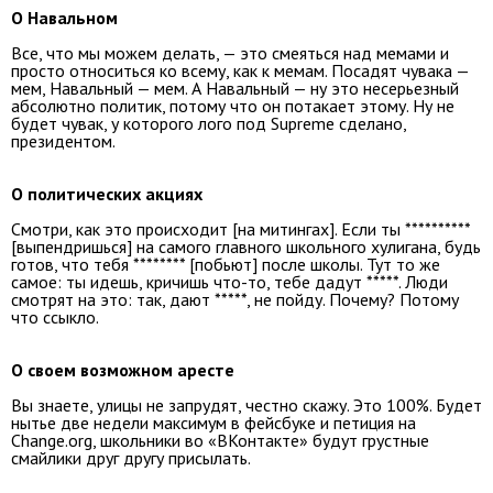
О Навальном
Все, что мы можем делать, — это смеяться над мемами и
просто относиться ко всему, как к мемам. Посадят чувака —
мем, Навальный — мем. А Навальный — ну это несерьезный
абсолютно политик, потому что он потакает этому. Ну не
будет чувак, у которого лого под Supreme сделано,
президентом.
О политических акциях
Смотри, как это происходит [на митингах]. Если ты **********
[выпендришься] на самого главного школьного хулигана, будь
готов, что тебя ******** [побьют] после школы. Тут то же
самое: ты идешь, кричишь что-то, тебе дадут *****. Люди
смотрят на это: так, дают *****, не пойду. Почему? Потому
что ссыкло.
О своем возможном аресте
Вы знаете, улицы не запрудят, честно скажу. Это 100%. Будет
нытье две недели максимум в фейсбуке и петиция на
Change.org, школьники во «ВКонтакте» будут грустные
смайлики друг другу присылать.