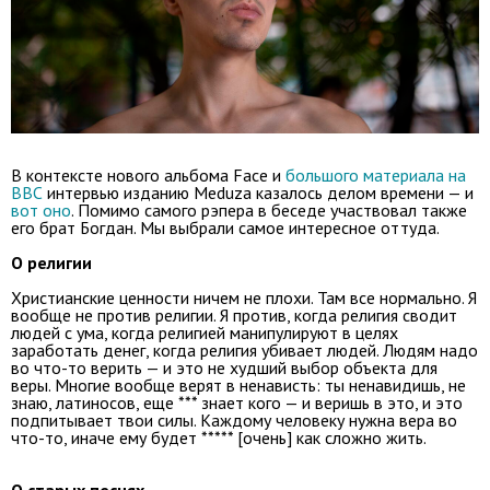
В контексте нового альбома Face и
большого материала на
BBC
интервью изданию Meduza казалось делом времени — и
вот оно
. Помимо самого рэпера в беседе участвовал также
его брат Богдан. Мы выбрали самое интересное оттуда.
О религии
Христианские ценности ничем не плохи. Там все нормально. Я
вообще не против религии. Я против, когда религия сводит
людей с ума, когда религией манипулируют в целях
заработать денег, когда религия убивает людей. Людям надо
во что-то верить — и это не худший выбор объекта для
веры. Многие вообще верят в ненависть: ты ненавидишь, не
знаю, латиносов, еще *** знает кого — и веришь в это, и это
подпитывает твои силы. Каждому человеку нужна вера во
что-то, иначе ему будет ***** [очень] как сложно жить.