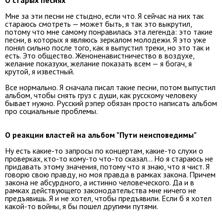
О старых песнях
Мне за эти песни не стыдно, если что. Я сейчас на них так
стараюсь смотреть — может быть, я так это выкрутил,
потому что мне самому понравилась эта легенда: это такие
песни, в которых я являюсь зеркалом молодежи. Я это уже
понял сильно после того, как я выпустил треки, но это так и
есть. Это общество. Женоненавистничество в воздухе,
желание показухи, желание показать всем — я богач, я
крутой, я известный.
Все нормально. Я сначала писал такие песни, потом выпустил
альбом, чтобы снять груз с души, как русскому человеку
бывает нужно. Русский рэпер обязан просто написать альбом
про социальные проблемы.
О реакции властей на альбом "Пути неисповедимы"
Ну есть какие-то запросы по концертам, какие-то слухи о
проверках, кто-то кому-то что-то сказал… Но я стараюсь не
придавать этому значения, потому что я знаю, что я чист. Я
говорю свою правду, но моя правда в рамках закона. Причем
закона не абсурдного, а истинно человеческого. Да и в
рамках действующего законодательства мне ничего не
предъявишь. Я и не хотел, чтобы предъявили. Если б я хотел
какой-то войны, я бы пошел другими путями.