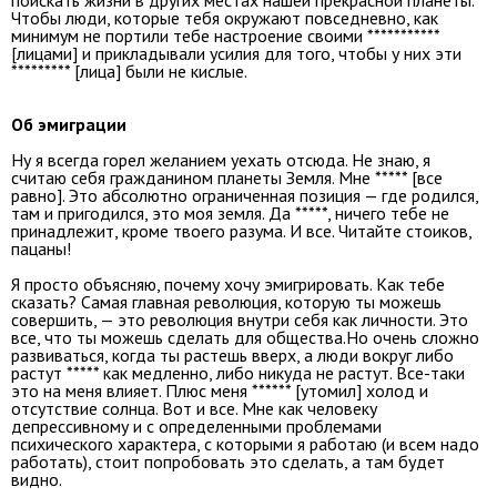
поискать жизни в других местах нашей прекрасной планеты.
Чтобы люди, которые тебя окружают повседневно, как
минимум не портили тебе настроение своими ***********
[лицами] и прикладывали усилия для того, чтобы у них эти
********* [лица] были не кислые.
Об эмиграции
Ну я всегда горел желанием уехать отсюда. Не знаю, я
считаю себя гражданином планеты Земля. Мне ***** [все
равно]. Это абсолютно ограниченная позиция — где родился,
там и пригодился, это моя земля. Да *****, ничего тебе не
принадлежит, кроме твоего разума. И все. Читайте стоиков,
пацаны!
Я просто объясняю, почему хочу эмигрировать. Как тебе
сказать? Самая главная революция, которую ты можешь
совершить, — это революция внутри себя как личности. Это
все, что ты можешь сделать для общества.Но очень сложно
развиваться, когда ты растешь вверх, а люди вокруг либо
растут ***** как медленно, либо никуда не растут. Все-таки
это на меня влияет. Плюс меня ****** [утомил] холод и
отсутствие солнца. Вот и все. Мне как человеку
депрессивному и с определенными проблемами
психического характера, с которыми я работаю (и всем надо
работать), стоит попробовать это сделать, а там будет
видно.