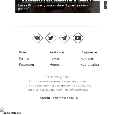
Слава КПСС выпустил альбом "Единственный
Напис
рэпер"
Фото
Альбомы
О проекте
Клипы
Тексты
Контакты
Рецензии
Новости
Карта сайта
THE FLOW © 2026
Использование материалов возможно
только с письменного разрешения редакции,
при этом ссылка на источник обязательна.
Перейти на полную версию