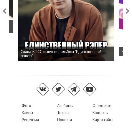
Previous
Next
о
Слава КПСС выпустил альбом "Единственный
Напис
рэпер"
Фото
Альбомы
О проекте
Клипы
Тексты
Контакты
Рецензии
Новости
Карта сайта