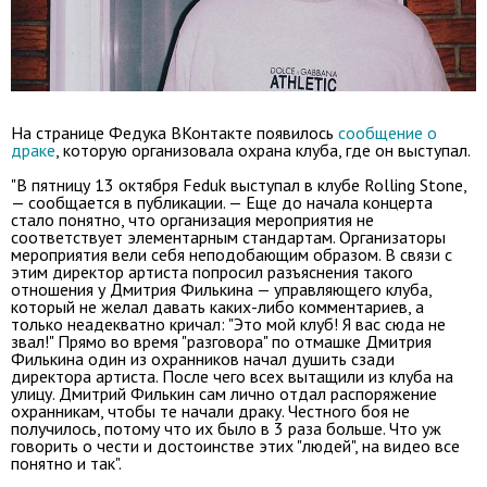
На странице Федука ВКонтакте появилось
сообщение о
драке
, которую организовала охрана клуба, где он выступал.
"В пятницу 13 октября Feduk выступал в клубе Rolling Stone,
— сообщается в публикации. — Еще до начала концерта
стало понятно, что организация мероприятия не
соответствует элементарным стандартам. Организаторы
мероприятия вели себя неподобающим образом. В связи с
этим директор артиста попросил разъяснения такого
отношения у Дмитрия Филькина — управляющего клуба,
который не желал давать каких-либо комментариев, а
только неадекватно кричал: "Это мой клуб! Я вас сюда не
звал!" Прямо во время "разговора" по отмашке Дмитрия
Филькина один из охранников начал душить сзади
директора артиста. После чего всех вытащили из клуба на
улицу. Дмитрий Филькин сам лично отдал распоряжение
охранникам, чтобы те начали драку. Честного боя не
получилось, потому что их было в 3 раза больше. Что уж
говорить о чести и достоинстве этих "людей", на видео все
понятно и так".