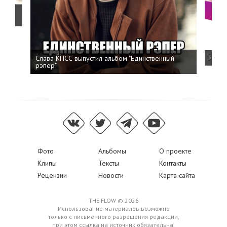
о
Слава КПСС выпустил альбом "Единственный
Напис
рэпер"
Фото
Альбомы
О проекте
Клипы
Тексты
Контакты
Рецензии
Новости
Карта сайта
THE FLOW © 2026
Использование материалов возможно
только с письменного разрешения редакции,
при этом ссылка на источник обязательна.