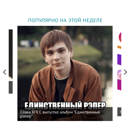
ПОПУЛЯРНО НА ЭТОЙ НЕДЕЛЕ
Previous
Next
о
Слава КПСС выпустил альбом "Единственный
Напис
рэпер"