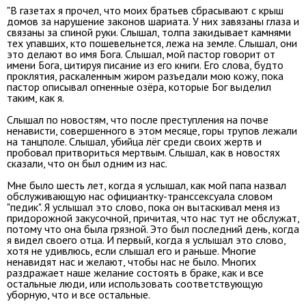
"В газетах я прочел, что моих братьев сбрасывают с крыш
домов за нарушение законов шариата. У них завязаны глаза и
связаны за спиной руки. Слышал, толпа закидывает камнями
тех упавших, кто пошевельнется, лежа на земле. Слышал, они
это делают во имя Бога. Слышал, мой пастор говорит от
имени Бога, цитируя писание из его книги. Его слова, будто
проклятия, раскаленным жиром разъедали мою кожу, пока
пастор описывал огненные озёра, которые Бог выделил
таким, как я.
Слышал по новостям, что после преступления на почве
ненависти, совершенного в этом месяце, горы трупов лежали
на танцполе. Слышал, убийца лёг среди своих жертв и
пробовал притвориться мертвым. Слышал, как в новостях
сказали, что он был одним из нас.
Мне было шесть лет, когда я услышал, как мой папа назвал
обслуживающую нас официантку-транссексуала словом
"педик". Я услышал это слово, пока он вытаскивал меня из
придорожной закусочной, причитая, что нас тут не обслужат,
потому что она была грязной. Это был последний день, когда
я видел своего отца. И первый, когда я услышал это слово,
хотя не удивлюсь, если слышал его и раньше. Многие
ненавидят нас и желают, чтобы нас не было. Многих
раздражает наше желание состоять в браке, как и все
остальные люди, или использовать соответствующую
уборную, что и все остальные.