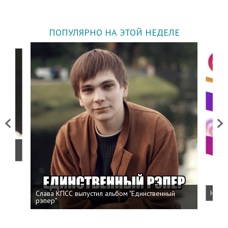
ПОПУЛЯРНО НА ЭТОЙ НЕДЕЛЕ
Previous
Next
о
Слава КПСС выпустил альбом "Единственный
Напис
рэпер"