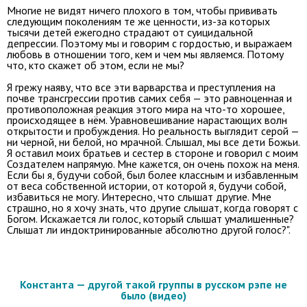
Многие не видят ничего плохого в том, чтобы прививать
следующим поколениям те же ценности, из-за которых
тысячи детей ежегодно страдают от суицидальной
депрессии. Поэтому мы и говорим с гордостью, и выражаем
любовь в отношении того, кем и чем мы являемся. Потому
что, кто скажет об этом, если не мы?
Я грежу наяву, что все эти варварства и преступления на
почве трансгрессии против самих себя — это равноценная и
противоположная реакция этого мира на что-то хорошее,
происходящее в нём. Уравновешивание нарастающих волн
открытости и пробуждения. Но реальность выглядит серой —
ни черной, ни белой, но мрачной. Слышал, мы все дети Божьи.
Я оставил моих братьев и сестер в стороне и говорил с моим
Создателем напрямую. Мне кажется, он очень похож на меня.
Если бы я, будучи собой, был более классным и избавленным
от веса собственной истории, от которой я, будучи собой,
избавиться не могу. Интересно, что слышат другие. Мне
страшно, но я хочу знать, что другие слышат, когда говорят с
Богом. Искажается ли голос, который слышат умалишенные?
Слышат ли индоктринированные абсолютно другой голос?".
Константа — другой такой группы в русском рэпе не
было (видео)