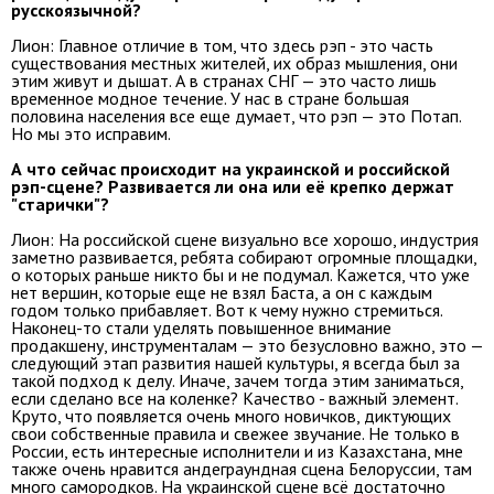
русскоязычной?
Лион: Главное отличие в том, что здесь рэп - это часть
существования местных жителей, их образ мышления, они
этим живут и дышат. А в странах СНГ — это часто лишь
временное модное течение. У нас в стране большая
половина населения все еще думает, что рэп — это Потап.
Но мы это исправим.
А что сейчас происходит на украинской и российской
рэп-сцене? Развивается ли она или её крепко держат
"старички"?
Лион: На российской сцене визуально все хорошо, индустрия
заметно развивается, ребята собирают огромные площадки,
о которых раньше никто бы и не подумал. Кажется, что уже
нет вершин, которые еще не взял Баста, а он с каждым
годом только прибавляет. Вот к чему нужно стремиться.
Наконец-то стали уделять повышенное внимание
продакшену, инструменталам — это безусловно важно, это —
следующий этап развития нашей культуры, я всегда был за
такой подход к делу. Иначе, зачем тогда этим заниматься,
если сделано все на коленке? Качество - важный элемент.
Круто, что появляется очень много новичков, диктующих
свои собственные правила и свежее звучание. Не только в
России, есть интересные исполнители и из Казахстана, мне
также очень нравится андеграундная сцена Белоруссии, там
много самородков. На украинской сцене всё достаточно