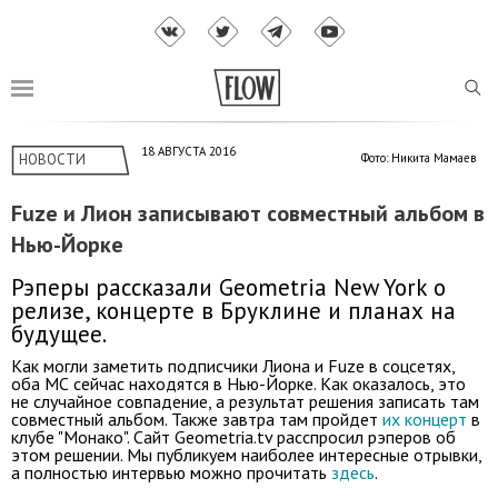
18 АВГУСТА 2016
НОВОСТИ
Фото: Никита Мамаев
Fuze и Лион записывают совместный альбом в
Нью-Йорке
Рэперы рассказали Geometria New York о
релизе, концерте в Бруклине и планах на
будущее.
Как могли заметить подписчики Лиона и Fuze в соцсетях,
оба МС сейчас находятся в Нью-Йорке. Как оказалось, это
не случайное совпадение, а результат решения записать там
совместный альбом. Также завтра там пройдет
их концерт
в
клубе "Монако". Сайт Geometria.tv расспросил рэперов об
этом решении. Мы публикуем наиболее интересные отрывки,
а полностью интервью можно прочитать
здесь
.