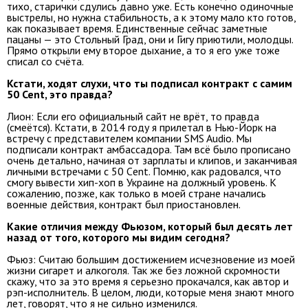
тихо, старички сдулись давно уже. Есть конечно одиночные
выстрелы, но нужна стабильность, а к этому мало кто готов,
как показывает время. Единственные сейчас заметные
пацаны — это Стольный Град, они и Гигу приютили, молодцы.
Прямо открыли ему второе дыхание, а то я его уже тоже
списал со счёта.
Кстати, ходят слухи, что ты подписал контракт с самим
50 Cent, это правда?
Лион: Если его официальный сайт не врёт, то правда
(смеётся). Кстати, в 2014 году я прилетал в Нью-Йорк на
встречу с представителем компании SMS Audio. Мы
подписали контракт амбассадора. Там всё было прописано
очень детально, начиная от зарплаты и клипов, и заканчивая
личными встречами с 50 Сent. Помню, как радовался, что
смогу вывести хип-хоп в Украине на должный уровень. К
сожалению, позже, как только в моей стране начались
военные действия, контракт был приостановлен.
Какие отличия между Фьюзом, который был десять лет
назад от того, которого мы видим сегодня?
Фьюз: Считаю большим достижением исчезновение из моей
жизни сигарет и алкоголя. Так же без ложной скромности
скажу, что за это время я серьезно прокачался, как автор и
рэп-исполнитель. В целом, люди, которые меня знают много
лет, говорят, что я не сильно изменился.