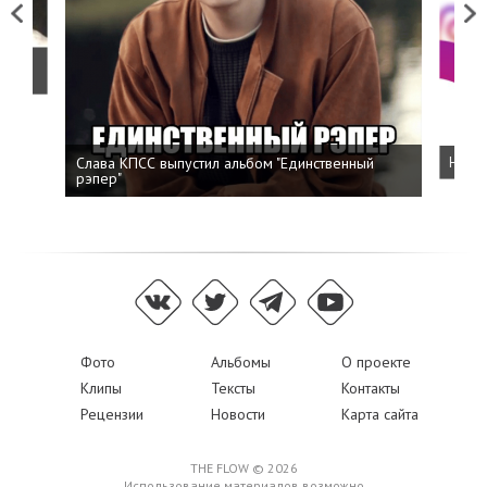
Previous
Next
о
Слава КПСС выпустил альбом "Единственный
Напис
рэпер"
Фото
Альбомы
О проекте
Клипы
Тексты
Контакты
Рецензии
Новости
Карта сайта
THE FLOW © 2026
Использование материалов возможно