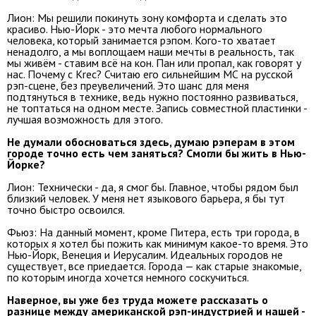
Лион: Мы решили покинуть зону комфорта и сделать это
красиво. Нью-Йорк - это мечта любого нормального
человека, который занимается рэпом. Кого-то хватает
ненадолго, а мы воплощаем наши мечты в реальность, так
мы живём - ставим всё на кон. Пан или пропал, как говорят у
нас. Почему с Krec? Считаю его сильнейшим МС на русской
рэп-сцене, без преувеличений. Это шанс для меня
подтянуться в технике, ведь нужно постоянно развиваться,
не топтаться на одном месте. Запись совместной пластинки -
лучшая возможность для этого.
Не думали обосноваться здесь, думаю рэперам в этом
городе точно есть чем заняться? Смогли бы жить в Нью-
Йорке?
Лион: Технически - да, я смог бы. Главное, чтобы рядом был
близкий человек. У меня нет языкового барьера, я бы тут
точно быстро освоился.
Фьюз: На данный момент, кроме Питера, есть три города, в
которых я хотел бы пожить как минимум какое-то время. Это
Нью-Йорк, Венеция и Иерусалим. Идеальных городов не
существует, все приедается. Города — как старые знакомые,
по которым иногда хочется немного соскучиться.
Наверное, вы уже без труда можете рассказать о
разнице между американской рэп-индустрией и нашей -