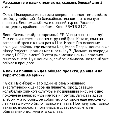
Расскажите о ваших планах на, скажем, ближайшие 5
лет.
Фьюз: Планирование на годы вперед — не моя тема, люблю
свободу действий. Из ближайших планов — это выпуск
нашего с Лионом альбома и осенний тур по России в
поддержку крайнего альбома Krec “FRVTR 812”.
Лион: Осенью выйдет скромный EP “Улицы знают правду”.
Там есть интересная песня с группой Грот. Кстати, клип на
заглавный трек снят как раз в Нью-Йорке. Его основные
локации - районы, где выросли Nas, Mobb Deep и, конечно же,
Marcy Projects - родная местность Jay Z. Дальше на очереди
выход LP “Орнамент”. В сети уже можно найти несколько
синглов с него. Ну и конечно, альбом с Фьюзом, который уже
сейчас в процессе .
А как вы пришли к идее общего проекта, да ещё и на
территории Америки?
Фьюз: Нью-Йорк — это один из самых мощных
энергетических центров на планете. Город, ставший
колыбелью хип-хоп культуры и подаривший миру не одно
поколение великих музыкантов и поэтов. Записать здесь
альбом — это большое событие, о котором ещё несколько
лет назад можно было только мечтать. Поэтому, как только
такая возможность появилась, я сразу понял, что мы
обязательно должны это сделать.