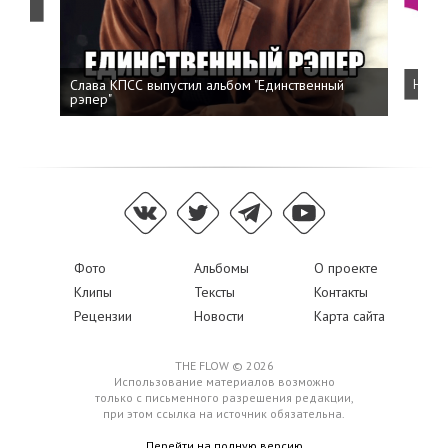
Слава КПСС выпустил альбом "Единственный
Напис
рэпер"
Фото
Альбомы
О проекте
Клипы
Тексты
Контакты
Рецензии
Новости
Карта сайта
THE FLOW © 2026
Использование материалов возможно
только с письменного разрешения редакции,
при этом ссылка на источник обязательна.
Перейти на полную версию