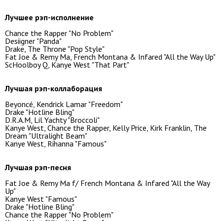
Лучшее рэп-исполнение
Chance the Rapper "No Problem"
Desiigner "Panda"
Drake, The Throne "Pop Style"
Fat Joe & Remy Ma, French Montana & Infared "All the Way Up"
ScHoolboy Q, Kanye West "That Part"
Лучшая рэп-коллаборация
Beyoncé, Kendrick Lamar "Freedom"
Drake "Hotline Bling"
D.R.A.M, Lil Yachty "Broccoli"
Kanye West, Chance the Rapper, Kelly Price, Kirk Franklin, The
Dream "Ultralight Beam"
Kanye West, Rihanna "Famous"
Лучшая рэп-песня
Fat Joe & Remy Ma f/ French Montana & Infared "All the Way
Up"
Kanye West "Famous"
Drake "Hotline Bling"
Chance the Rapper "No Problem"