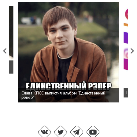
Previous
Next
о
Слава КПСС выпустил альбом "Единственный
Напис
рэпер"