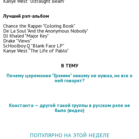
Kanye West "Ultralight Beam"
Лучший рэп-альбом
Chance the Rapper "Coloring Book"
De La Soul "And the Anonymous Nobody"
DJ Khaled "Major Key"
Drake "Views"
ScHoolboy Q "Blank Face LP"
Kanye West "The Life of Pablo"
В ТЕМУ
Почему церемония "Грэмми" никому не нужна, но все о
ней говорят?
Константа — другой такой группы в русском рэпе не
было (видео)
ПОПУЛЯРНО НА ЭТОЙ НЕДЕЛЕ