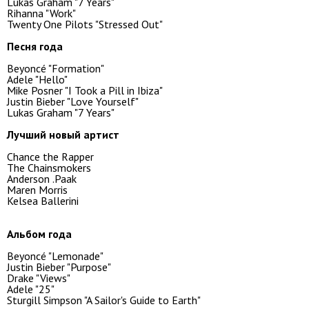
Lukas Graham "7 Years"
Rihanna "Work"
Twenty One Pilots "Stressed Out"
Песня года
Beyoncé "Formation"
Adele "Hello"
Mike Posner "I Took a Pill in Ibiza"
Justin Bieber "Love Yourself"
Lukas Graham "7 Years"
Лучший новый артист
Chance the Rapper
The Chainsmokers
Anderson .Paak
Maren Morris
Kelsea Ballerini
Альбом года
Beyoncé "Lemonade"
Justin Bieber "Purpose"
Drake "Views"
Adele "25"
Sturgill Simpson "A Sailor's Guide to Earth"