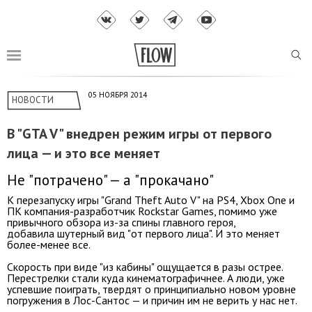
05 НОЯБРЯ 2014
НОВОСТИ
В "GTA V" внедрен режим игры от первого
лица — и это все меняет
Не "потрачено" — а "прокачано"
К перезапуску игры "Grand Theft Auto V" на PS4, Xbox One и
ПК компания-разработчик Rockstar Games, помимо уже
привычного обзора из-за спины главного героя,
добавила шутерный вид "от первого лица". И это меняет
более-менее все.
Скорость при виде "из кабины" ощущается в разы острее.
Перестрелки стали куда кинематографичнее. А люди, уже
успевшие поиграть, твердят о принципиально новом уровне
погружения в Лос-Сантос — и причин им не верить у нас нет.