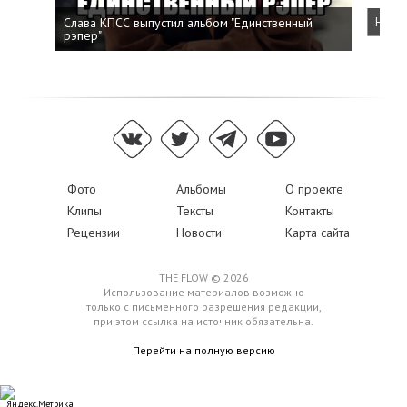
Слава КПСС выпустил альбом "Единственный
Напис
рэпер"
Фото
Альбомы
О проекте
Клипы
Тексты
Контакты
Рецензии
Новости
Карта сайта
THE FLOW © 2026
Использование материалов возможно
только с письменного разрешения редакции,
при этом ссылка на источник обязательна.
Перейти на полную версию