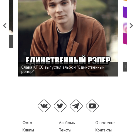
Previous
Next
о
Слава КПСС выпустил альбом "Единственный
Напис
рэпер"
Фото
Альбомы
О проекте
Клипы
Тексты
Контакты