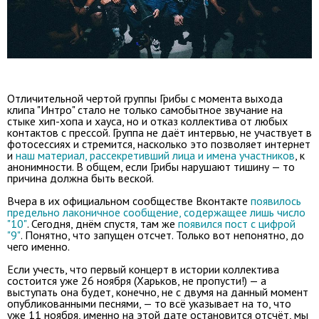
Отличительной чертой группы Грибы с момента выхода
клипа "Интро" стало не только самобытное звучание на
стыке хип-хопа и хауса, но и отказ коллектива от любых
контактов с прессой. Группа не даёт интервью, не участвует в
фотосессиях и стремится, насколько это позволяет интернет
и
наш материал, рассекретивший лица и имена участников
, к
анонимности. В общем, если Грибы нарушают тишину — то
причина должна быть веской.
Вчера в их официальном сообществе Вконтакте
появилось
предельно лаконичное сообщение, содержащее лишь число
"10"
. Сегодня, днём спустя, там же
появился пост с цифрой
"9"
. Понятно, что запущен отсчет. Только вот непонятно, до
чего именно.
Если учесть, что первый концерт в истории коллектива
состоится уже 26 ноября (Харьков, не пропусти!) — а
выступать она будет, конечно, не с двумя на данный момент
опубликованными песнями, — то всё указывает на то, что
уже 11 ноября, именно на этой дате остановится отсчёт, мы