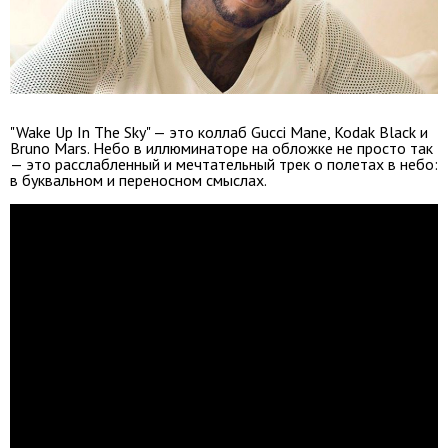
"Wake Up In The Sky" — это коллаб Gucci Mane, Kodak Black и
Bruno Mars. Небо в иллюминаторе на обложке не просто так
— это расслабленный и мечтательный трек о полетах в небо:
в буквальном и переносном смыслах.