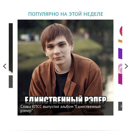
ПОПУЛЯРНО НА ЭТОЙ НЕДЕЛЕ
Previous
Next
о
Слава КПСС выпустил альбом "Единственный
Напис
рэпер"