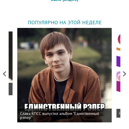
ПОПУЛЯРНО НА ЭТОЙ НЕДЕЛЕ
Previous
Next
о
Слава КПСС выпустил альбом "Единственный
Напис
рэпер"