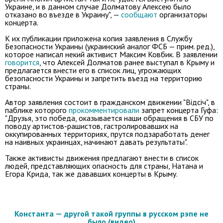
Украине, и в данном случае Долматову Алексею было
отказано во въезде в Украину", —
сообщают
организаторы
концерта.
К их публикации приложена копия заявления в Службу
Безопасности Украины (украинский аналог ФСБ — прим. ред.),
которое написал некий активист Максим Ковбик. В заявлении
говорится
, что Алексей Долматов ранее выступал в Крыму и
предлагается внести его в список лиц, угрожающих
безопасности Украины и запретить въезд на территорию
страны.
Автор заявления состоит в гражданском движении "Відсіч", в
паблике которого
прокомментировали
запрет концерта Гуфа:
"Друзья, это победа, оказывается наши обращения в СБУ по
поводу артистов-рашистов, гастролировавших на
оккупированных территориях, прутся подзаработать денег
на наивных украинцах, начинают давать результаты".
Также активисты движения предлагают внести в список
людей, представляющих опасность для страны, Натана и
Егора Крида, так же дававших концерты в Крыму.
Константа — другой такой группы в русском рэпе не
было (видео)