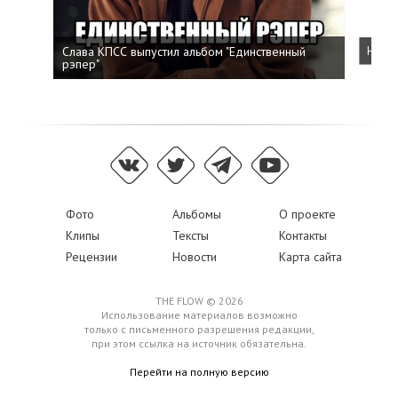
Слава КПСС выпустил альбом "Единственный
Напис
рэпер"
Фото
Альбомы
О проекте
Клипы
Тексты
Контакты
Рецензии
Новости
Карта сайта
THE FLOW © 2026
Использование материалов возможно
только с письменного разрешения редакции,
при этом ссылка на источник обязательна.
Перейти на полную версию