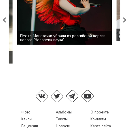
Previous
Next
Kizar
Песню Монеточки убрали из российской версии
Колоб
нового “Человека-паука”
й
Фото
Альбомы
О проекте
Клипы
Тексты
Контакты
Рецензии
Новости
Карта сайта