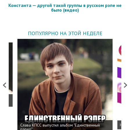
Константа — другой такой группы в русском рэпе не
было (видео)
ПОПУЛЯРНО НА ЭТОЙ НЕДЕЛЕ
Previous
Next
о
Слава КПСС выпустил альбом "Единственный
Напис
рэпер"