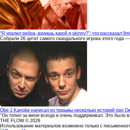
“Я удалил ребра, видишь какой я skinny?”: что рассказал 9m
Собрали 26 цитат самого скандального игрока этого года —
Obe 1 Kanobe написал из тюрьмы несколько историй про О
"Он топил за меня всегда и очень поддерживал. Это было 
THE FLOW © 2026
Использование материалов возможно только с письменного