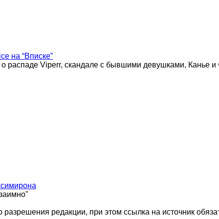
ice на “Вписке”
 о распаде Viperr, скандале с бывшими девушками, Канье и
ксимирона
взаимно"
 разрешения редакции, при этом ссылка на источник обяза