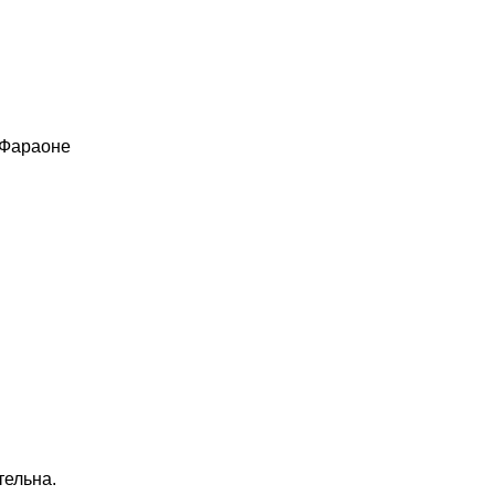
 Фараоне
тельна.