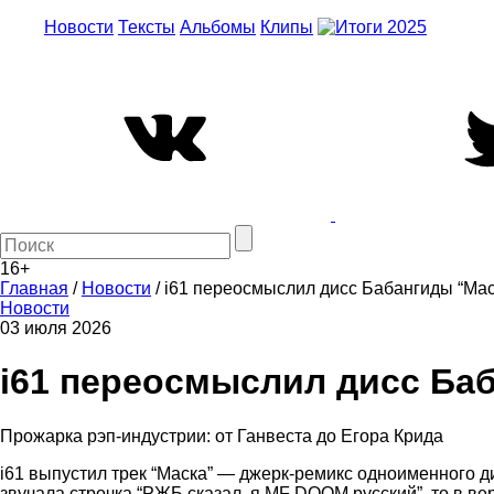
Новости
Тексты
Альбомы
Клипы
16+
Главная
/
Новости
/
i61 переосмыслил дисс Бабангиды “Мас
Новости
03 июля 2026
i61 переосмыслил дисс Ба
Прожарка рэп-индустрии: от Ганвеста до Егора Крида
i61 выпустил трек “Маска” — джерк-ремикс одноименного 
звучала строчка “РЖБ сказал, я MF DOOM русский”, то в в