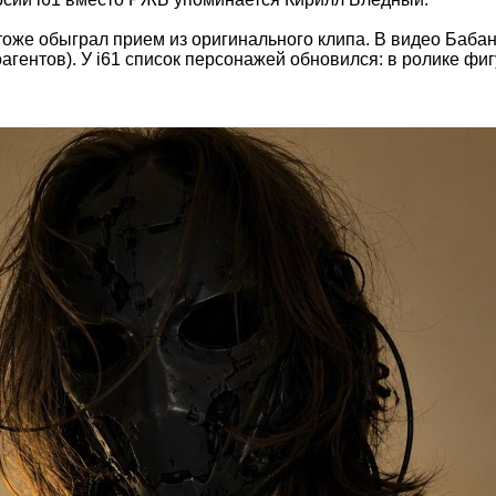
 тоже обыграл прием из оригинального клипа. В видео Баб
гентов). У i61 список персонажей обновился: в ролике фигу