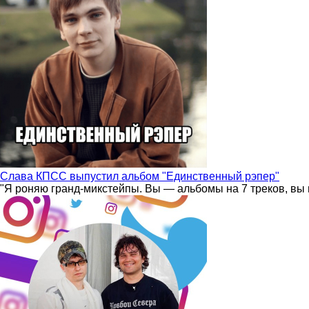
Слава КПСС выпустил альбом "Единственный рэпер"
"Я роняю гранд-микстейпы. Вы — альбомы на 7 треков, вы 