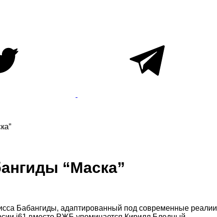
ка”
бангиды “Маска”
дисса Бабангиды, адаптированный под современные реалии 
ерсии i61 вместо РЖБ упоминается Кирилл Бледный.