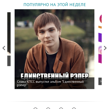
ПОПУЛЯРНО НА ЭТОЙ НЕДЕЛЕ
Previous
Next
о
Слава КПСС выпустил альбом "Единственный
Напис
рэпер"