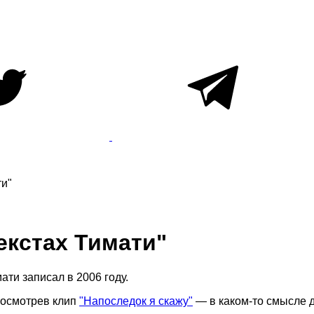
ти"
екстах Тимати"
ти записал в 2006 году.
посмотрев клип
"Напоследок я скажу"
— в каком-то смысле 