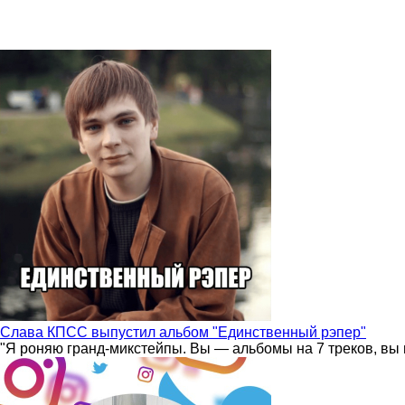
Слава КПСС выпустил альбом "Единственный рэпер"
"Я роняю гранд-микстейпы. Вы — альбомы на 7 треков, вы 