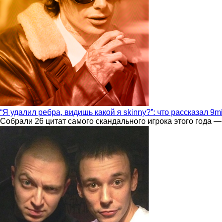
“Я удалил ребра, видишь какой я skinny?”: что рассказал 9m
Собрали 26 цитат самого скандального игрока этого года —