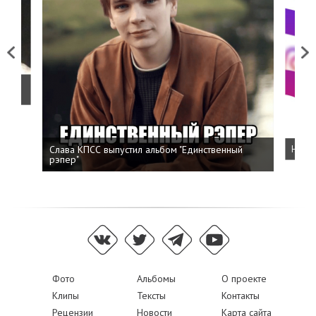
Previous
Next
о
Слава КПСС выпустил альбом "Единственный
Напис
рэпер"
Фото
Альбомы
О проекте
Клипы
Тексты
Контакты
Рецензии
Новости
Карта сайта