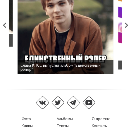
Previous
Next
о
Слава КПСС выпустил альбом "Единственный
Напис
рэпер"
Фото
Альбомы
О проекте
Клипы
Тексты
Контакты