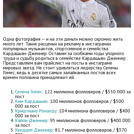
Одна фотография — и на эти деньги можно скромно жить
много лет. Такие расценки на рекламу в инстаграмах
популярных музыкантов, спортсменов и семейства
Кардашьян-Дженнер. Оставим за скобками годы упорного
труда и судьбу родиться в семействе Кардашьян-Дженнер .
Представляем вам прайслист на посты в инстаграме
мировых звезд. Не стоит удивляться лидерству Селены
Гомес, ведь в десятке самых залайканных постов всех
времен половина принадлежит ей.
Селена Гомес
: 122 миллиона фолловеров / $550 000 за
пост
Ким Кардашьян:
100 миллионов фолловеров / $500
000 за пост
Криштиану Роналду
: 104 миллиона фолловеров / $400
000 за пост
Кайли Дженнер
: 95 миллионов фолловеров / $400 000
за пост
Кендалл Дженнер
: 81.7 миллиона фолловеров / $370