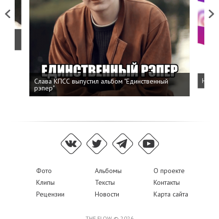
Previous
Next
о
Слава КПСС выпустил альбом "Единственный
Напис
рэпер"
Фото
Альбомы
О проекте
Клипы
Тексты
Контакты
Рецензии
Новости
Карта сайта
THE FLOW © 2026