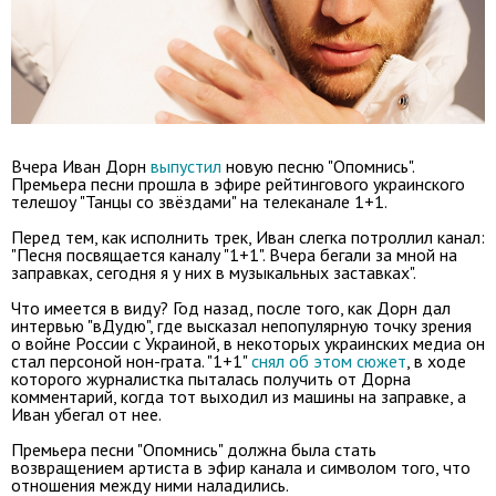
Вчера Иван Дорн
выпустил
новую песню "Опомнись".
Премьера песни прошла в эфире рейтингового украинского
телешоу "Танцы со звёздами" на телеканале 1+1.
Перед тем, как исполнить трек, Иван слегка потроллил канал:
"Песня посвящается каналу "1+1". Вчера бегали за мной на
заправках, сегодня я у них в музыкальных заставках".
Что имеется в виду? Год назад, после того, как Дорн дал
интервью "вДудю", где высказал непопулярную точку зрения
о войне России с Украиной, в некоторых украинских медиа он
стал персоной нон-грата. "1+1"
снял об этом сюжет
, в ходе
которого журналистка пыталась получить от Дорна
комментарий, когда тот выходил из машины на заправке, а
Иван убегал от нее.
Премьера песни "Опомнись" должна была стать
возвращением артиста в эфир канала и символом того, что
отношения между ними наладились.