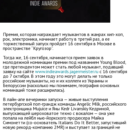
Премия, которая награждает музыкантов в жанрах хип-хоп,
рок, электроника, начинает работу в третий раз, а ее
торжественный запуск пройдет 16 сентября в Москве в
пространстве “Кругозор”.
Тогда же, 16 сентября, начинается прием заявок в
молодежной номинации премии под названием Young Blood,
где претендентом может стать любой музыкант, подавший
заявку на сайте
www.indieawards.jagermeister.ru
с 16 сентября
до 7 октября. В этом году это могут делать не только
российские музыканты, но и их коллеги из Украины и
Белоруссии (насколько мы понимаем, география основных
номинаций тоже расширилась).
В лайн-апе вечеринки запуска — живые выступления
петербургской поп-грандж команды Angelic Milk, российского
электронщика Mujuice и Яны Kedr Livanskiy Кедриной,
выпускающей шероховатое техно с вокалом — она уже
попала на лейбл нью-йоркского продюсера Майка
Симонетти (со-основатель Italians Do It Better, запустивший
новую рекорд-компанию 2MR) и выступает за границей не