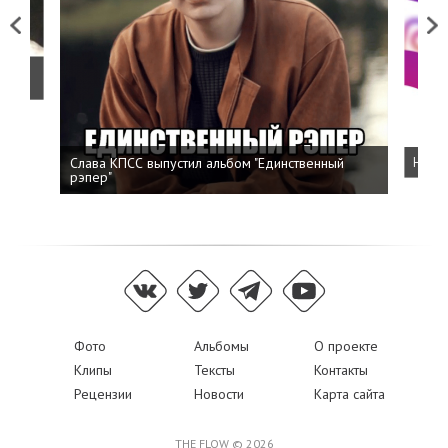
Previous
Next
о
Слава КПСС выпустил альбом "Единственный
Напис
рэпер"
Фото
Альбомы
О проекте
Клипы
Тексты
Контакты
Рецензии
Новости
Карта сайта
THE FLOW © 2026