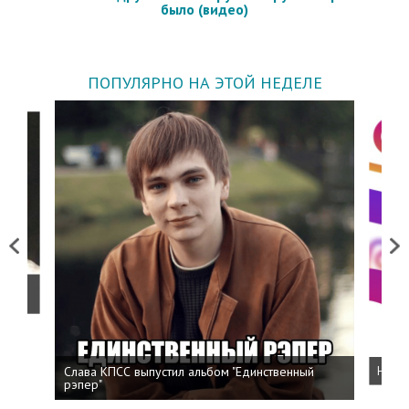
было (видео)
ПОПУЛЯРНО НА ЭТОЙ НЕДЕЛЕ
Previous
Next
о
Слава КПСС выпустил альбом "Единственный
Напис
рэпер"