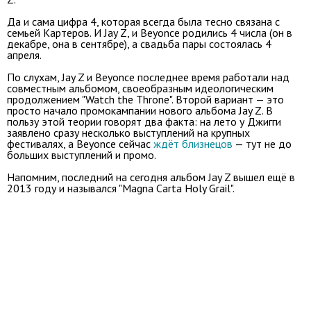
Да и сама цифра 4, которая всегда была тесно связана с
семьей Картеров. И Jay Z, и Beyonce родились 4 числа (он в
декабре, она в сентябре), а свадьба пары состоялась 4
апреля.
По слухам, Jay Z и Beyonce последнее время работали над
совместным альбомом, своеобразным идеологическим
продолжением "Watch the Throne". Второй вариант — это
просто начало промокампании нового альбома Jay Z. В
пользу этой теории говорят два факта: на лето у Джигги
заявлено сразу несколько выступлений на крупных
фестивалях, а Beyonce сейчас
ждёт близнецов
— тут не до
больших выступлений и промо.
Напомним, последний на сегодня альбом Jay Z вышел ещё в
2013 году и назывался "Magna Carta Holy Grail".