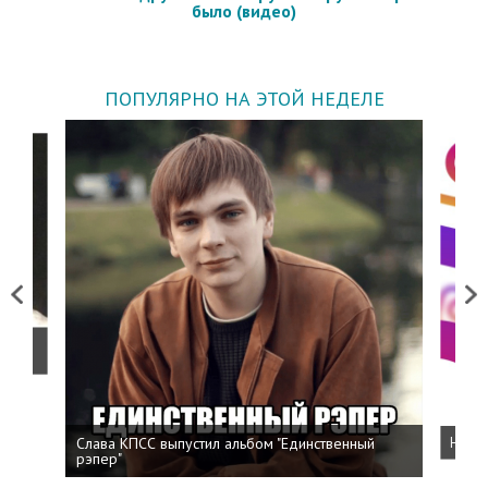
было (видео)
ПОПУЛЯРНО НА ЭТОЙ НЕДЕЛЕ
Previous
Next
о
Слава КПСС выпустил альбом "Единственный
Напис
рэпер"