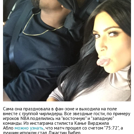
Сама она праздновала в фан-зоне и выходила на поле
вместе с группой чирлидерш. Все звездные гости, по примеру
игроков NBA поделились на "восточную" и "западную"
команды. Из инстаграма стилиста Канье Вирджила
Абло
можно узнать
, что матч прошел со счетом "75:72", а
лучшим игроком стал Джастин Бибер.