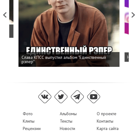
Previous
Next
о
Слава КПСС выпустил альбом "Единственный
Напис
рэпер"
Фото
Альбомы
О проекте
Клипы
Тексты
Контакты
Рецензии
Новости
Карта сайта