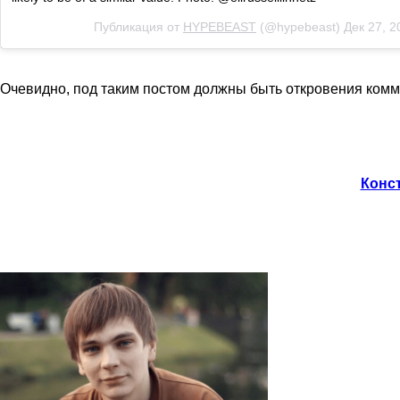
Публикация от
HYPEBEAST
(@hypebeast)
Дек 27, 2
Очевидно, под таким постом должны быть откровения комм
Конст