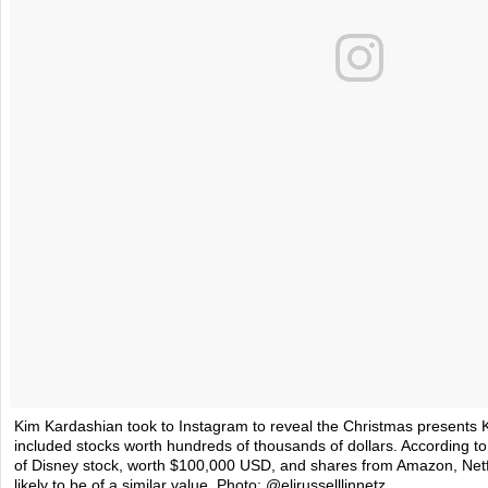
Kim Kardashian took to Instagram to reveal the Christmas presents
included stocks worth hundreds of thousands of dollars. According t
of Disney stock, worth $100,000 USD, and shares from Amazon, Netfl
likely to be of a similar value. Photo: @elirusselllinnetz