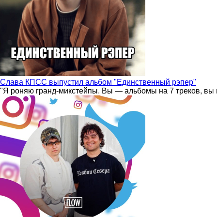
Слава КПСС выпустил альбом "Единственный рэпер"
"Я роняю гранд-микстейпы. Вы — альбомы на 7 треков, вы 