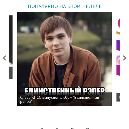
ПОПУЛЯРНО НА ЭТОЙ НЕДЕЛЕ
Previous
Next
о
Слава КПСС выпустил альбом "Единственный
Напис
рэпер"