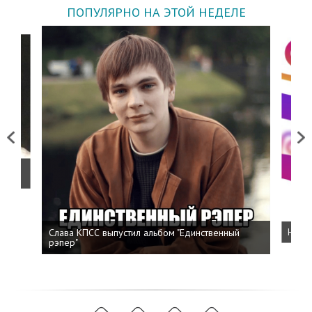
ПОПУЛЯРНО НА ЭТОЙ НЕДЕЛЕ
Previous
Next
о
Слава КПСС выпустил альбом "Единственный
Напис
рэпер"