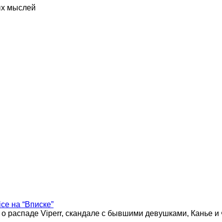
ых мыслей
ice на “Вписке”
 о распаде Viperr, скандале с бывшими девушками, Канье и