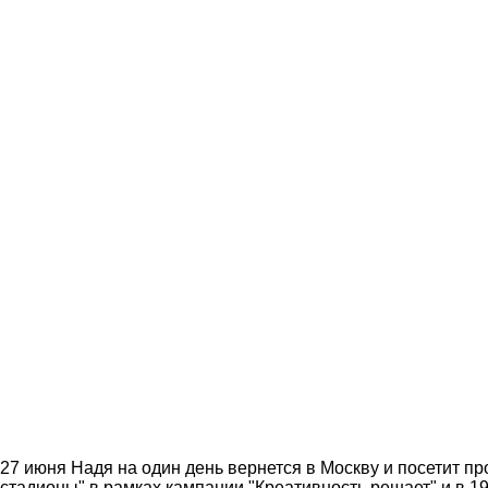
27 июня Надя на один день вернется в Москву и посетит про
стадионы" в рамках кампании "Креативность решает" и в 19