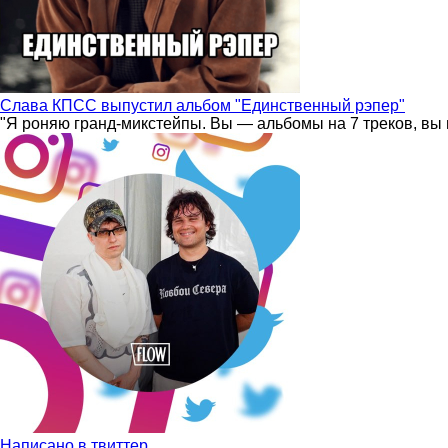
Слава КПСС выпустил альбом "Единственный рэпер"
"Я роняю гранд-микстейпы. Вы — альбомы на 7 треков, вы 
Написано в твиттер