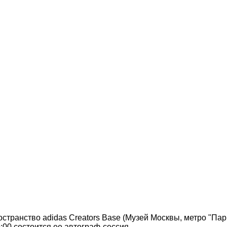
странство adidas Creators Base (Музей Москвы, метро "Парк
:00 состоится ее автограф-сессия.