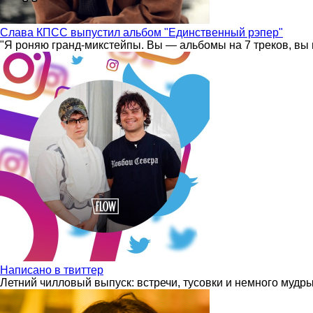
Слава КПСС выпустил альбом "Единственный рэпер"
"Я роняю гранд-микстейпы. Вы — альбомы на 7 треков, вы 
Написано в твиттер
Летний чилловый выпуск: встречи, тусовки и немного мудр