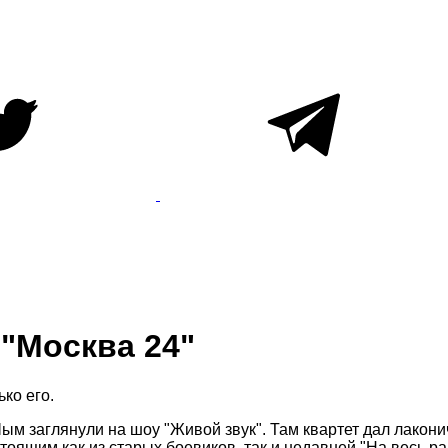
 "Москва 24"
ко его.
м заглянули на шоу "Живой звук". Там квартет дал лакони
тоящим как из старых боевиков, так и недавней "На весь ра