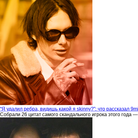
“Я удалил ребра, видишь какой я skinny?”: что рассказал 9m
Собрали 26 цитат самого скандального игрока этого года —