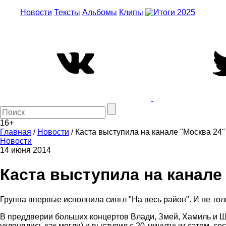
Новости
Тексты
Альбомы
Клипы
16+
Главная
/
Новости
/
Каста выступила на канале "Москва 24"
Новости
14 июня 2014
Каста выступила на канале
Группа впервые исполнила сингл "На весь район". И не толь
В преддверии больших концертов Влади, Змей, Хамиль и Шы
уклонялись как могли) и выступил с 20-минутным сэтом, сос