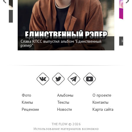
Previous
Next
о
Слава КПСС выпустил альбом "Единственный
Напис
рэпер"
Фото
Альбомы
О проекте
Клипы
Тексты
Контакты
Рецензии
Новости
Карта сайта
THE FLOW © 2026
Использование материалов возможно