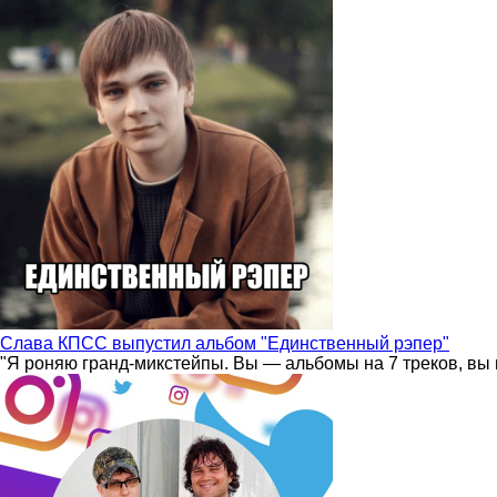
Слава КПСС выпустил альбом "Единственный рэпер"
"Я роняю гранд-микстейпы. Вы — альбомы на 7 треков, вы 