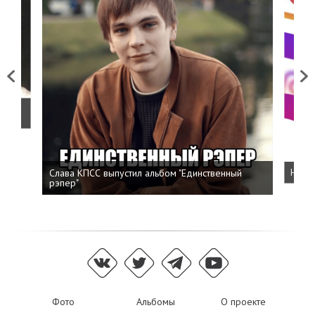
Previous
Next
о
Слава КПСС выпустил альбом "Единственный
Напис
рэпер"
Фото
Альбомы
О проекте