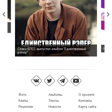
Previous
Next
о
Слава КПСС выпустил альбом "Единственный
Напис
рэпер"
Фото
Альбомы
О проекте
Клипы
Тексты
Контакты
Рецензии
Новости
Карта сайта