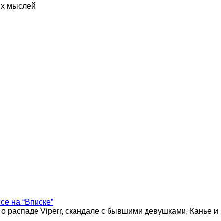
ых мыслей
ice на “Вписке”
 о распаде Viperr, скандале с бывшими девушками, Канье и