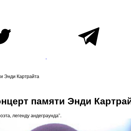
ти Энди Картрайта
онцерт памяти Энди Картра
оэта, легенду андеграунда".