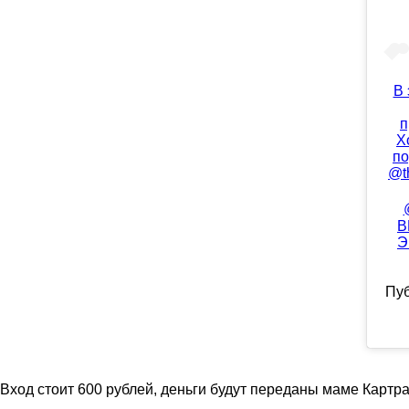
В 
п
Х
по
@t
В
Э
Пу
Вход стоит 600 рублей, деньги будут переданы маме Картра