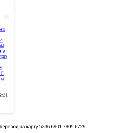
его
14
ам
ana
top
Е
МЕ
 и
2:21
перевод на карту 5336 6901 7805 6729.