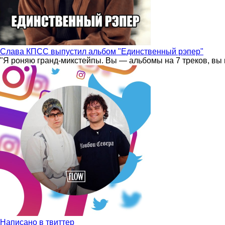
Слава КПСС выпустил альбом "Единственный рэпер"
"Я роняю гранд-микстейпы. Вы — альбомы на 7 треков, вы 
Написано в твиттер