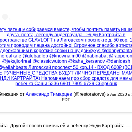
эту пятницу собираемся вместе, чтобы почтить память наш
друга, поэта, легенду андеграунда - Энди Картрайта в
ространстве GLAVLOFT на Лиговском проспекте д. 50 кор. 
отим проводим пацана достойно! Огромное спасибо артист
ддержавшим в короткие сроки нашу движуху: @donnymant
herealkaje @glebagleb @knownaim90 @nabinabat @rapperon
@jekajio4real @classicwutonn @kaha_kersanov @danidesh
@yellahbeats Лиговский проспект 50 кор.14 - ВХОД 600₽ (ВС
ЫРУЧЕННЫЕ СРЕДСТВА БУДУТ ЛИЧНО ПЕРЕДАНЫ МА
НДИ КАРТРАЙТА) Напоминаем про сбор средств для мамы
ребёнка Саши 5336 6901 7805 6729 Сбербанк
бликация от
Александр Тимарцев
(@restoratorvs)
5 Авг 2020 в 
PDT
йта. Другой способ помочь ей и ребенку Энди Картрайта — 