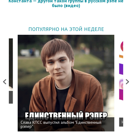
Константа — другой такой группы в русском рэпе не
было (видео)
ПОПУЛЯРНО НА ЭТОЙ НЕДЕЛЕ
Previous
Next
о
Слава КПСС выпустил альбом "Единственный
Напис
рэпер"