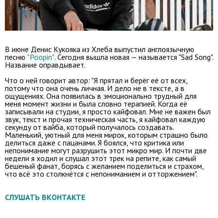
В июне Денис Кукояка из Хлеба выпустил англоязычную
песню
"Poopin"
. Сегодня вышла новая — называется "Sad Song".
Название оправдывает.
Что о ней говорит автор: "Я прятал и берёг её от всех,
потому что она очень личная. И дело не в тексте, а в
ощущениях. Она появилась в эмоционально трудный для
меня момент жизни и была словно терапией. Когда её
записывали на студии, я просто кайфовал. Мне не важен был
звук, текст и прочая техническая часть, я кайфовал каждую
секунду от вайба, который получалось создавать.
Маленький, уютный для меня мирок, которым страшно было
делиться даже с пацанами. Я боялся, что критика или
непонимание могут разрушить этот микро мир. И почти две
недели я ходил и слушал этот трек на репите, как самый
бешеный фанат, борясь с желанием поделиться и страхом,
что всё это столкнётся с непониманием и отторжением".
СЛУШАТЬ ВКОНТАКТЕ