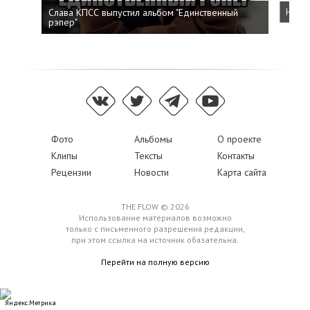
Слава КПСС выпустил альбом "Единственный
Напис
рэпер"
Фото
Альбомы
О проекте
Клипы
Тексты
Контакты
Рецензии
Новости
Карта сайта
THE FLOW © 2026
Использование материалов возможно
только с письменного разрешения редакции,
при этом ссылка на источник обязательна.
Перейти на полную версию