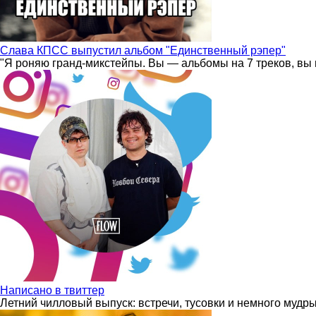
Слава КПСС выпустил альбом "Единственный рэпер"
"Я роняю гранд-микстейпы. Вы — альбомы на 7 треков, вы 
Написано в твиттер
Летний чилловый выпуск: встречи, тусовки и немного мудр