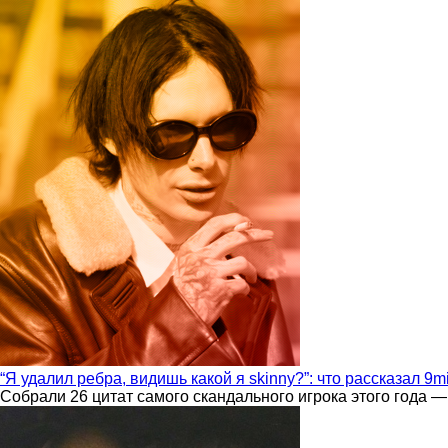
“Я удалил ребра, видишь какой я skinny?”: что рассказал 9m
Собрали 26 цитат самого скандального игрока этого года —