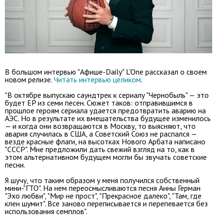
В большом интервью "Афише-Daily" L'One рассказал о своем
новом релизе.
Читать интервью целиком
.
"В октябре выпускаю саундтрек к сериалу "Чернобыль" — это
будет EP из семи песен. Сюжет таков: отправившимся в
прошлое героям сериала удается предотвратить аварию на
АЭС. Но в результате их вмешательства будущее изменилось
— и когда они возвращаются в Москву, то выясняют, что
авария случилась в США, а Советский Союз не распался —
везде красные флаги, на высотках Нового Арбата написано
"СССР". Мне предложили дать свежий взгляд на то, как в
этом альтернативном будущем могли бы звучать советские
песни.
Я шучу, что таким образом у меня получился собственный
мини-"ГТО". На нем переосмысливаются песня Анны Герман
"Эхо любви", "Мир не прост", "Прекрасное далеко", "Там, где
клен шумит". Все заново переписывается и перепевается без
использования семплов".