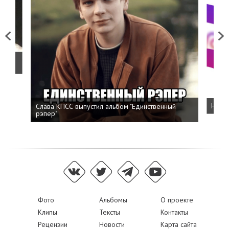
Previous
Next
о
Слава КПСС выпустил альбом "Единственный
Напис
рэпер"
Фото
Альбомы
О проекте
Клипы
Тексты
Контакты
Рецензии
Новости
Карта сайта