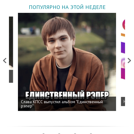
ПОПУЛЯРНО НА ЭТОЙ НЕДЕЛЕ
Previous
Next
о
Слава КПСС выпустил альбом "Единственный
Напис
рэпер"